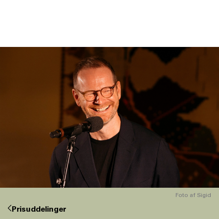
DK
NO
Foto af Sigid
Prisuddelinger