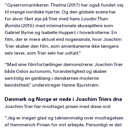
”Gyserromantikeren
Thelma
(2017) har også fundet vej
til mange nordiske hjerter. Og den globale scene har
for alvor fået øje på Trier med hans
Louder Than
Bombs
(2015) med internationale skuespillere som
Gabriel Byrne og Isabelle Huppert i hovedrollerne. En
film, der er mere aktuel end nogensinde, hvor Joachim
Trier skaber den film, som amerikanerne ikke længere
selv laver, som Trier selv har udtalt.”
”Med sine filmfortællinger demonstrerer Joachim Trier
både Oslos autonomi, foranderlighed og skaber
samtidig en genklang i danskernes moderne
bevidsthed,” understreger Hanne Bjurstrøm.
Danmark og Norge er nede i Joachim Triers dna
Joachim Trier har modtaget prisen med disse ord:
”Jeg er meget glad og taknemmelig over modtagelsen
af Hammerich-Prisen for mit arbejde. Personligt er det