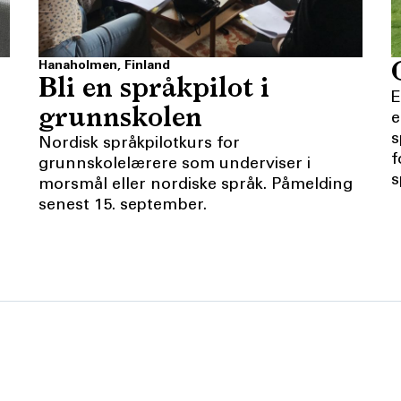
Hanaholmen, Finland
Bli en språkpilot i
E
grunnskolen
e
s
Nordisk språkpilotkurs for
f
grunnskolelærere som underviser i
s
morsmål eller nordiske språk. Påmelding
senest 15. september.