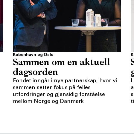
København og Oslo
K
Sammen om en aktuell
dagsorden
Fondet inngår i nye partnerskap, hvor vi
I
sammen setter fokus på felles
a
utfordringer og gjensidig forståelse
s
mellom Norge og Danmark
t