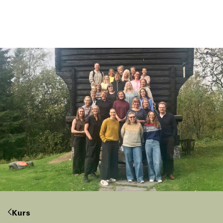
NO
DK
Kurs