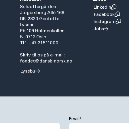
Schæffergården
LinkedIn
Jægersborg Allé 166
Facebook
DK-2820 Gentofte
Instagram
Lysebu
Jobs
Pb 109 Holmenkollen
N-0712 Oslo
Tlf. +47 21511000
Skriv til os på e-mail:
fondet@dansk-norsk.no
Lysebu
n
Email*