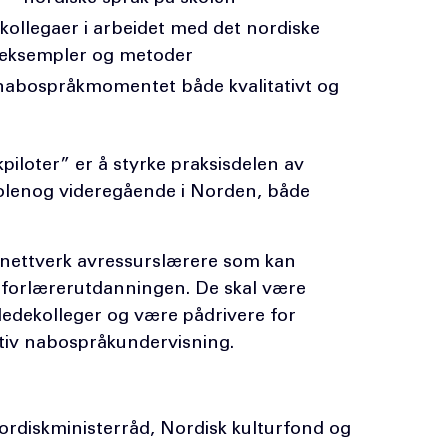
ollegaer i arbeidet med det nordiske
seksempler og metoder
 nabospråkmomentet både kvalitativt og
iloter” er å styrke praksisdelen av
lenog videregående i Norden, både
t nettverk avressurslærere som kan
enforlærerutdanningen. De skal være
ledekolleger og være pådrivere for
ktiv nabospråkundervisning.
ordiskministerråd, Nordisk kulturfond og