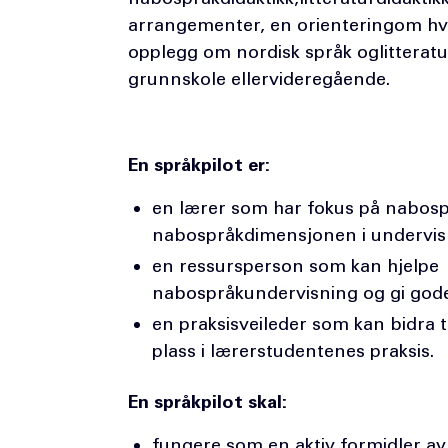
arrangementer, en orienteringom hva 
opplegg om nordisk språk oglitteratu
grunnskole ellervideregående.
En språkpilot er:
en lærer som har fokus på nabo
nabospråkdimensjonen i undervi
en ressursperson som kan hjelpe 
nabospråkundervisning og gi go
en praksisveileder som kan bidra
plass i lærerstudentenes praksis.
En språkpilot skal:
fungere som en aktiv formidler a