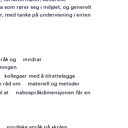
som rører seg i miljøet, og generelt
r, med tanke på undervisning i enten
språk og inndrar
sningen
kollegaer med å tilrettelegge
de råd om materiell og metoder
 til at nabospråkdimensjonen får en
v nordiske språk på skolen