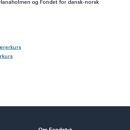
neHanaholmen og Fondet for dansk-norsk
ærerkurs
rkurs
Om Fondet