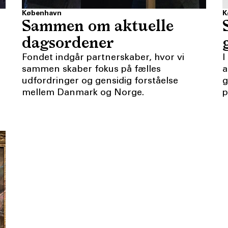
København
K
Sammen om aktuelle
dagsordener
Fondet indgår partnerskaber, hvor vi
I
sammen skaber fokus på fælles
a
udfordringer og gensidig forståelse
g
mellem Danmark og Norge.
p