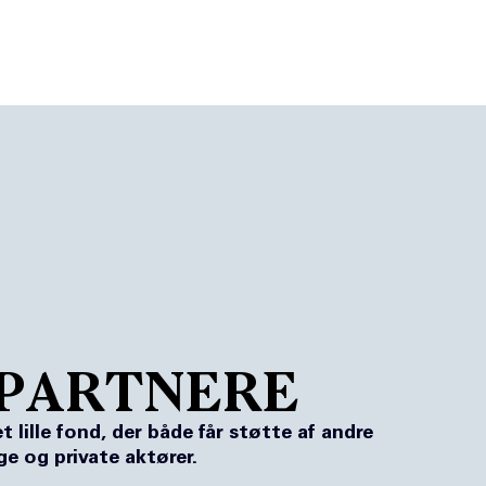
Vi støtter
Det s
PARTNERE
lille fond, der både får støtte af andre
e og private aktører.